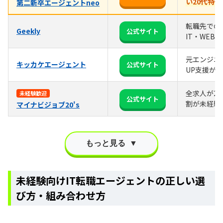
い20代特化
第二新卒エージェントneo
転職先での
Geekly
公式サイト
IT・WEB
元エンジニ
キッカケエージェント
公式サイト
UP支援が
全求人が20
未経験歓迎
公式サイト
割が未経験
マイナビジョブ20's
もっと見る
▼
未経験向けIT転職エージェントの正しい選
び方・組み合わせ方