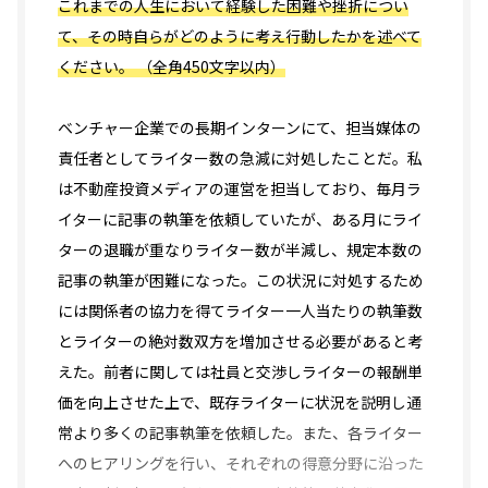
これまでの人生において経験した困難や挫折につい
て、その時自らがどのように考え行動したかを述べて
ください。 （全角450文字以内）
ベンチャー企業での長期インターンにて、担当媒体の
責任者としてライター数の急減に対処したことだ。私
は不動産投資メディアの運営を担当しており、毎月ラ
イターに記事の執筆を依頼していたが、ある月にライ
ターの退職が重なりライター数が半減し、規定本数の
記事の執筆が困難になった。この状況に対処するため
には関係者の協力を得てライター一人当たりの執筆数
とライターの絶対数双方を増加させる必要があると考
えた。前者に関しては社員と交渉しライターの報酬単
価を向上させた上で、既存ライターに
状況を説明し通
常より多くの記事執筆を依頼した。また、各ライター
へのヒアリングを行い、それぞれの得意分野に沿った