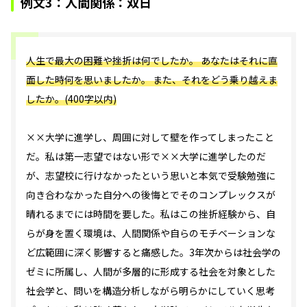
例文3：人間関係：双日
人生で最大の困難や挫折は何でしたか。 あなたはそれに直
面した時何を思いましたか。 また、それをどう乗り越えま
したか。(400字以内)
××大学に進学し、周囲に対して壁を作ってしまったこと
だ。私は第一志望ではない形で××大学に進学したのだ
が、志望校に行けなかったという思いと本気で受験勉強に
向き合わなかった自分への後悔とでそのコンプレックスが
晴れるまでには時間を要した。私はこの挫折経験から、自
らが身を置く環境は、人間関係や自らのモチベーションな
ど広範囲に深く影響すると痛感した。3年次からは社会学の
ゼミに所属し、人間が多層的に形成する社会を対象とした
社会学と、問いを構造分析しながら明らかにしていく思考