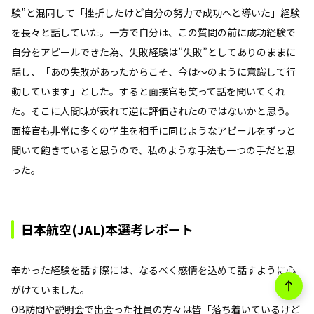
験”と混同して「挫折したけど自分の努力で成功へと導いた」経験
を長々と話していた。一方で自分は、この質問の前に成功経験で
自分をアピールできた為、失敗経験は”失敗”としてありのままに
話し、「あの失敗があったからこそ、今は～のように意識して行
動しています」とした。すると面接官も笑って話を聞いてくれ
た。そこに人間味が表れて逆に評価されたのではないかと思う。
面接官も非常に多くの学生を相手に同じようなアピールをずっと
聞いて飽きていると思うので、私のような手法も一つの手だと思
った。
日本航空(JAL)本選考レポート
辛かった経験を話す際には、なるべく感情を込めて話すように心
がけていました。
OB訪問や説明会で出会った社員の方々は皆「落ち着いているけど