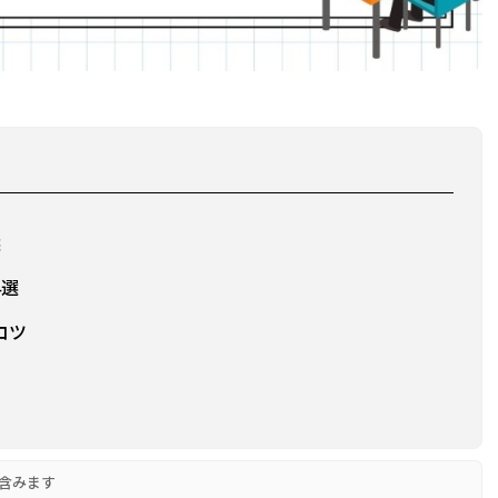
選
4選
コツ
含みます