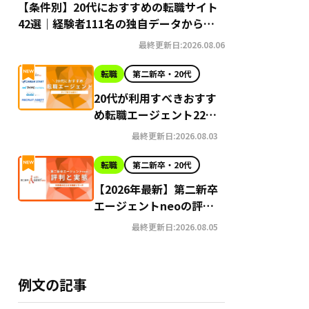
【条件別】20代におすすめの転職サイト
42選｜経験者111名の独自データから導
き出す選び方
最終更新日:2026.08.06
転職
第二新卒・20代
20代が利用すべきおすす
め転職エージェント22選
【2026年最新】
最終更新日:2026.08.03
転職
第二新卒・20代
【2026年最新】第二新卒
エージェントneoの評判
はやばい？Google口コ
最終更新日:2026.08.05
ミ高評価の真実と利用の
注意点を徹底解説
例文の記事