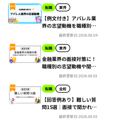
転職
業界
【例文付き】アパレル業
界の志望動機を職種別に
詳しく解説！
最終更新日:2026.08.04
転職
業界
金融業界の面接対策に！
職種別の志望動機や聞く
べき逆質問を紹介
最終更新日:2026.08.03
転職
全般
【回答例あり】難しい質
問15選｜面接で聞かれた
場合の回答のコツとは？
最終更新日:2026.08.03