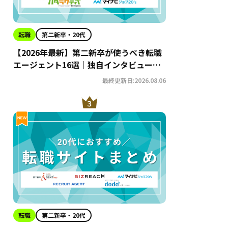
転職
第二新卒・20代
【2026年最新】第二新卒が使うべき転職
エージェント16選｜独自インタビューか
らわかるおすすめ理由・サービスの特徴
最終更新日:2026.08.06
を徹底解説！
転職
第二新卒・20代