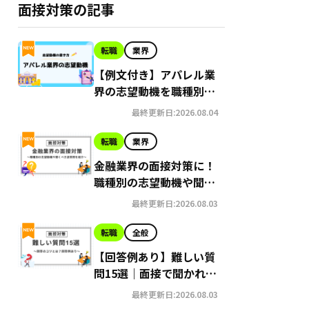
面接対策の記事
転職
業界
【例文付き】アパレル業
界の志望動機を職種別に
詳しく解説！
最終更新日:2026.08.04
転職
業界
金融業界の面接対策に！
職種別の志望動機や聞く
べき逆質問を紹介
最終更新日:2026.08.03
転職
全般
【回答例あり】難しい質
問15選｜面接で聞かれた
場合の回答のコツとは？
最終更新日:2026.08.03