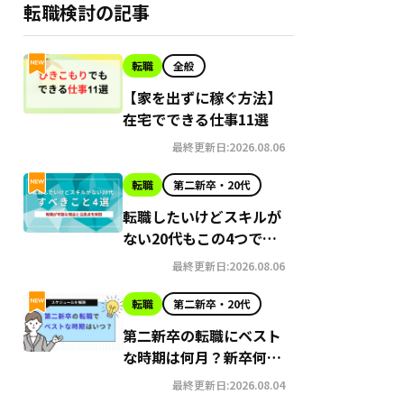
転職検討の記事
転職
全般
【家を出ずに稼ぐ方法】
在宅でできる仕事11選
最終更新日:2026.08.06
転職
第二新卒・20代
転職したいけどスキルが
ない20代もこの4つで可
能に！理由と注意点
最終更新日:2026.08.06
転職
第二新卒・20代
第二新卒の転職にベスト
な時期は何月？新卒何年
目？スケジュールを解説
最終更新日:2026.08.04