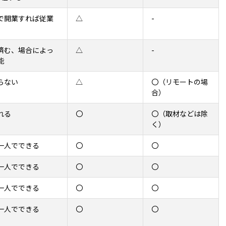
で開業すれば従業
△
-
済む、場合によっ
△
-
能
らない
△
〇（リモートの場
合）
れる
〇
〇（取材などは除
く）
一人でできる
〇
〇
一人でできる
〇
〇
一人でできる
〇
〇
一人でできる
〇
〇