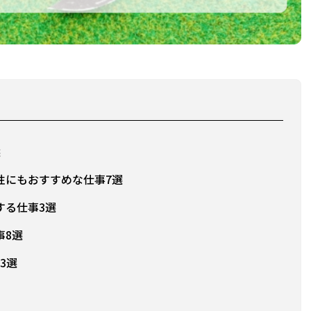
選
性にもおすすめな仕事7選
する仕事3選
事8選
3選