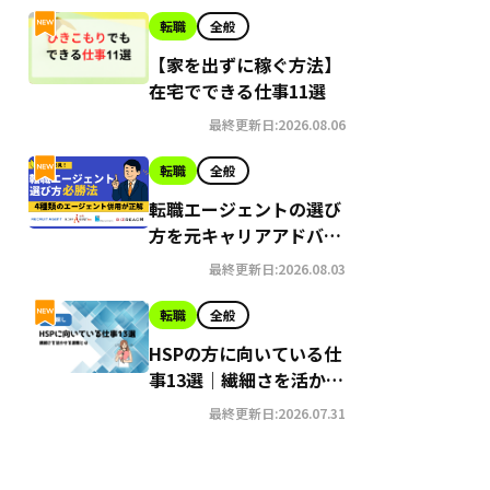
転職
全般
【家を出ずに稼ぐ方法】
在宅でできる仕事11選
最終更新日:2026.08.06
転職
全般
転職エージェントの選び
方を元キャリアアドバイ
ザーが解説。悪質なサー
最終更新日:2026.08.03
ビスの見極め方とは？
転職
全般
HSPの方に向いている仕
事13選｜繊細さを活かせ
る仕事や働きやすい環境
最終更新日:2026.07.31
とは