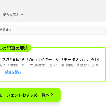
ト
続きを読む
含みます
すめの転職サイト・エージェント4選
この記事の要約
宅で取り組める「Webライター」や「データ入力」、外回
働く「警備」や「工場作業」など、選択肢は多岐にわたり
トレス軽減や自分のペースで働ける利点がある一方、自己
続きを読む
いなどの課題も存在します。
る癖や決断力を身につけることが重要で、適性に合った仕
職エージェントおすすめ一覧へ
用することもおすすめです。