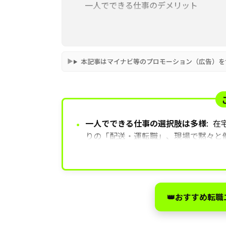
一人でできる仕事のデメリット
一人でできる仕事をするためのポイン
一人でできる仕事を見つける方法
本記事はマイナビ等のプロモーション（広告）を
一人でできる仕事に就きたい方におす
一人でできる仕事の選択肢は多様
:
在
・
りの「配送・運転職」、現場で黙々と
メリットとデメリット
人間関係のス
ます。
管理の徹底や責任の重さ、代役がいな
仕事選び成功のポイント
自分で調べ
👑おすすめ転
事を選ぶために転職エージェントを活