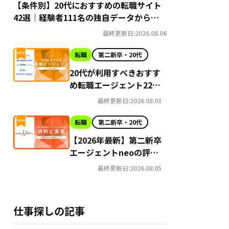
【条件別】20代におすすめの転職サイト
42選｜経験者111名の独自データから導
き出す選び方
最終更新日:2026.08.06
転職
第二新卒・20代
20代が利用すべきおすす
め転職エージェント22選
【2026年最新】
最終更新日:2026.08.03
転職
第二新卒・20代
【2026年最新】第二新卒
エージェントneoの評判
はやばい？Google口コ
最終更新日:2026.08.05
ミ高評価の真実と利用の
注意点を徹底解説
仕事探しの記事