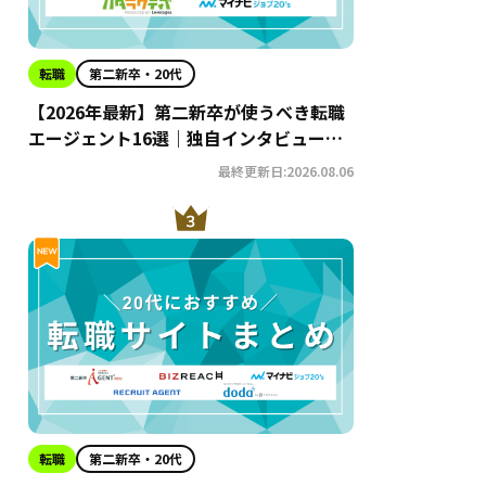
転職
第二新卒・20代
【2026年最新】第二新卒が使うべき転職
エージェント16選｜独自インタビューか
らわかるおすすめ理由・サービスの特徴
最終更新日:2026.08.06
を徹底解説！
転職
第二新卒・20代