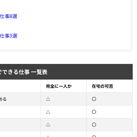
仕事8選
仕事3選
でできる仕事 一覧表
完全に一人か
在宅の可否
ある
△
〇
△
〇
△
〇