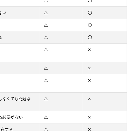
△
〇
ない
△
〇
△
〇
る
△
〇
△
✕
△
✕
△
✕
しなくても問題な
△
✕
る必要がない
△
✕
存在する
△
✕