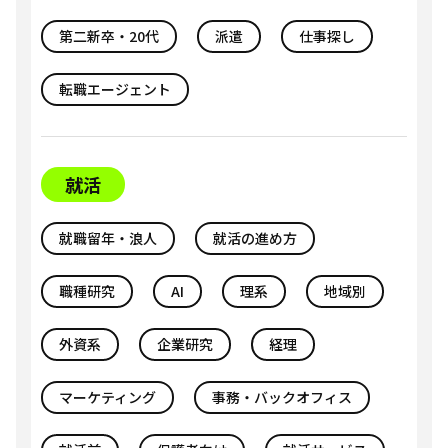
第二新卒・20代
派遣
仕事探し
転職エージェント
就活
就職留年・浪人
就活の進め方
職種研究
AI
理系
地域別
外資系
企業研究
経理
マーケティング
事務・バックオフィス