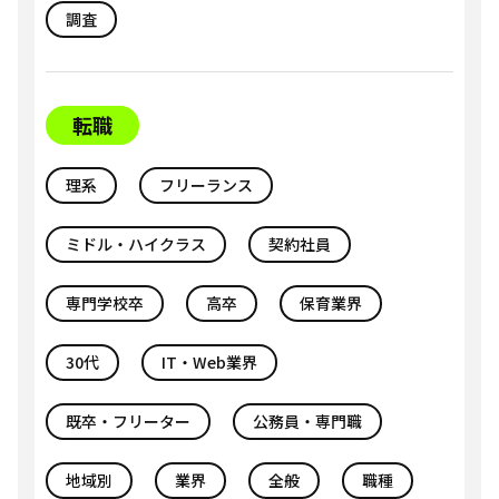
調査
転職
理系
フリーランス
ミドル・ハイクラス
契約社員
専門学校卒
高卒
保育業界
30代
IT・Web業界
既卒・フリーター
公務員・専門職
地域別
業界
全般
職種