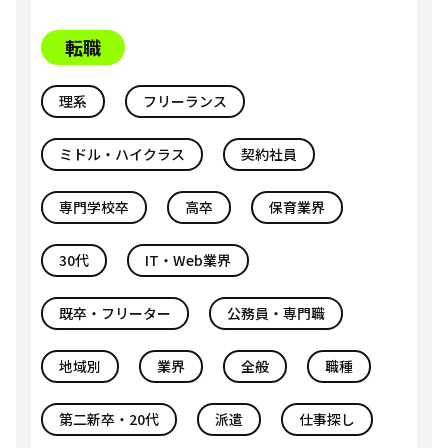
転職
理系
フリーランス
ミドル・ハイクラス
契約社員
専門学校卒
高卒
保育業界
30代
IT・Web業界
既卒・フリーター
公務員・専門職
地域別
業界
全般
職種
第二新卒・20代
派遣
仕事探し