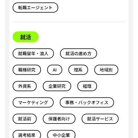
転職エージェント
就活
就職留年・浪人
就活の進め方
職種研究
AI
理系
地域別
外資系
企業研究
経理
マーケティング
事務・バックオフィス
就活前
保護者向け
就活サービス
選考結果
中小企業