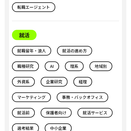
転職エージェント
就活
就職留年・浪人
就活の進め方
職種研究
AI
理系
地域別
外資系
企業研究
経理
マーケティング
事務・バックオフィス
就活前
保護者向け
就活サービス
選考結果
中小企業