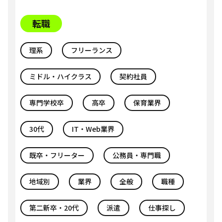
転職
理系
フリーランス
ミドル・ハイクラス
契約社員
専門学校卒
高卒
保育業界
30代
IT・Web業界
既卒・フリーター
公務員・専門職
地域別
業界
全般
職種
第二新卒・20代
派遣
仕事探し