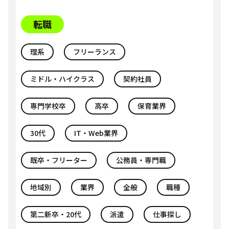
転職
理系
フリーランス
ミドル・ハイクラス
契約社員
専門学校卒
高卒
保育業界
30代
IT・Web業界
既卒・フリーター
公務員・専門職
地域別
業界
全般
職種
第二新卒・20代
派遣
仕事探し