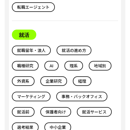
転職エージェント
就活
就職留年・浪人
就活の進め方
職種研究
AI
理系
地域別
外資系
企業研究
経理
マーケティング
事務・バックオフィス
就活前
保護者向け
就活サービス
選考結果
中小企業