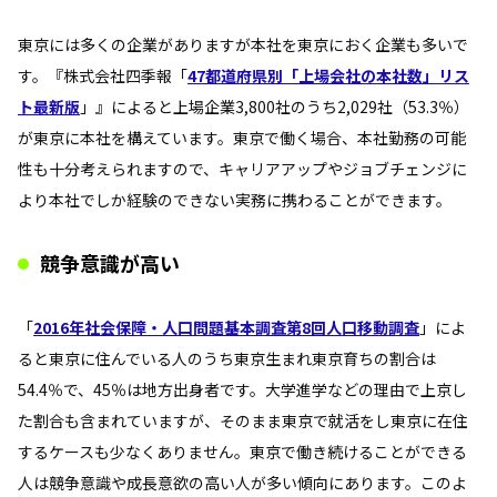
東京には多くの企業がありますが本社を東京におく企業も多いで
す。『株式会社四季報「
47都道府県別「上場会社の本社数」リス
ト最新版
」』によると上場企業3,800社のうち2,029社（53.3％）
が東京に本社を構えています。東京で働く場合、本社勤務の可能
性も十分考えられますので、キャリアアップやジョブチェンジに
より本社でしか経験のできない実務に携わることができます。
競争意識が高い
「
2016年社会保障・人口問題基本調査第8回人口移動調査
」によ
ると東京に住んでいる人のうち東京生まれ東京育ちの割合は
54.4％で、45％は地方出身者です。大学進学などの理由で上京し
た割合も含まれていますが、そのまま東京で就活をし東京に在住
するケースも少なくありません。東京で働き続けることができる
人は競争意識や成長意欲の高い人が多い傾向にあります。このよ