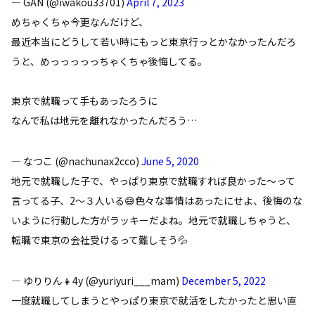
— GAN (@iwakou33701)
April 7, 2023
めちゃくちゃ今更なんだけど、
最近本当にどうして若い時にもっと東京行っとかなかったんだろ
うと、めっっっっっちゃくちゃ後悔してる。
東京で就職って手もあったろうに
なんで私は地元を離れなかったんだろう…
— なつこ (@nachunax2cco)
June 5, 2020
地元で就職した子で、やっぱり東京で就職すれば良かった〜って
言ってる子、2〜３人いる😅色々な事情はあったにせよ、後悔のな
いように行動した方がラッキーだよね。地元で就職しちゃうと、
転職で東京の会社受けるって難しそう💦
— ゆりりん👧4y (@yuriyuri___mam)
December 5, 2022
一度就職してしまうとやっぱり東京で就活をしたかったと思い直