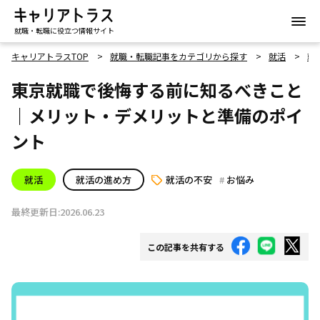
就職・転職に役立つ情報サイト
キャリアトラスTOP
就職・転職記事をカテゴリから探す
就活
就
東京就職で後悔する前に知るべきこと
｜メリット・デメリットと準備のポイ
ント
就活
就活の進め方
就活の不安
お悩み
最終更新日:2026.06.23
この記事を共有する