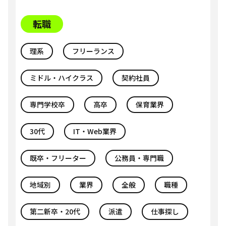
転職
理系
フリーランス
ミドル・ハイクラス
契約社員
専門学校卒
高卒
保育業界
30代
IT・Web業界
既卒・フリーター
公務員・専門職
地域別
業界
全般
職種
第二新卒・20代
派遣
仕事探し