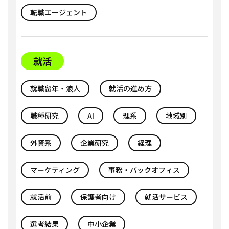
転職エージェント
就活
就職留年・浪人
就活の進め方
職種研究
AI
理系
地域別
外資系
企業研究
経理
マーケティング
事務・バックオフィス
就活前
保護者向け
就活サービス
選考結果
中小企業