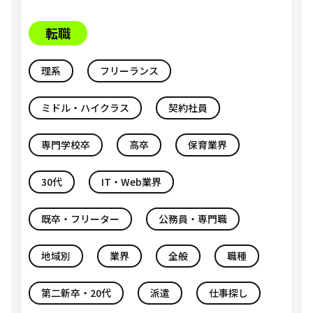
転職
理系
フリーランス
ミドル・ハイクラス
契約社員
専門学校卒
高卒
保育業界
30代
IT・Web業界
既卒・フリーター
公務員・専門職
地域別
業界
全般
職種
第二新卒・20代
派遣
仕事探し