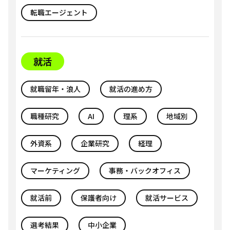
転職エージェント
就活
就職留年・浪人
就活の進め方
職種研究
AI
理系
地域別
外資系
企業研究
経理
マーケティング
事務・バックオフィス
就活前
保護者向け
就活サービス
選考結果
中小企業