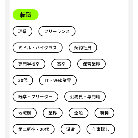
転職
理系
フリーランス
ミドル・ハイクラス
契約社員
専門学校卒
高卒
保育業界
30代
IT・Web業界
既卒・フリーター
公務員・専門職
地域別
業界
全般
職種
第二新卒・20代
派遣
仕事探し