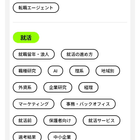
転職エージェント
就活
就職留年・浪人
就活の進め方
職種研究
AI
理系
地域別
外資系
企業研究
経理
マーケティング
事務・バックオフィス
就活前
保護者向け
就活サービス
選考結果
中小企業