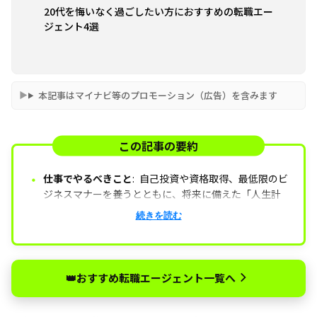
20代を悔いなく過ごしたい方におすすめの転職エー
ジェント4選
本記事はマイナビ等のプロモーション（広告）を含みます
この記事の要約
・
仕事でやるべきこと
:
自己投資や資格取得、最低限のビ
ジネスマナーを養うとともに、将来に備えた「人生計
画書」を作成するのも良いでしょう。
プライベートでやるべきこと
運動・読書の習慣を身に
続きを読む
着け、趣味・恋愛・旅行などできることには何でも全
力投球することがおすすめです。
👑おすすめ転職エージェント一覧へ
20代は人生の分岐点
20代は時間的・体力的にもっと
も自由が利く時期であり、後悔しないためにも「先延
ばしにせず、まずは行動に移す」ことが大切になりま