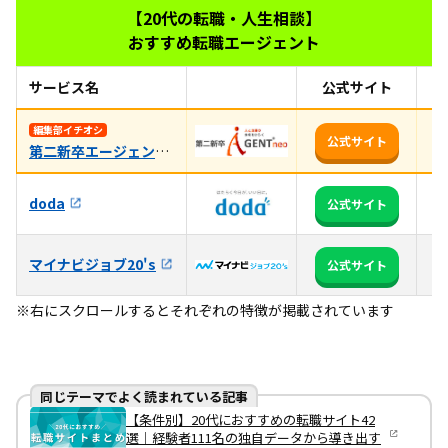
【20代の転職・人生相談】
おすすめ転職エージェント
サービス名
公式サイト
お
未
編集部イチオシ
公式サイト
第二新卒エージェントneo
用
3
doda
公式サイト
る
マイナビジョブ20's
全
公式サイト
※右にスクロールするとそれぞれの特徴が掲載されています
同じテーマでよく読まれている記事
【条件別】20代におすすめの転職サイト42
選｜経験者111名の独自データから導き出す