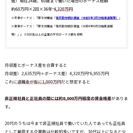
仮）現在24歳、60歳まで働いた場合のボーナス総額
約60万円×2回×36年⁼
4,320万円
※冬季ボーナス：『厚生労働省「
毎月勤労統計調査（令和5年2月分結果速報等）
」
※夏季ボーナス：『厚生労働省「毎月勤労統計調査（令和4年9月分結果速報
等）」』 ※500名以上の企業の平均ボーナス額を参照
月収差とボーナス差を合算すると
月収差）2,635万円＋ボーナス差）4,320万円⁼6,955万円
これに
退職金が仮に1,000万円
だと想定すると
非正規社員と正社員の間には約8,000万円程度の賃金格差
がありま
す。
20代のうちは今まで非正規社員で働いていた人であっても正社員
として雇用する企業数は比較的多いですが、30代以上になると少