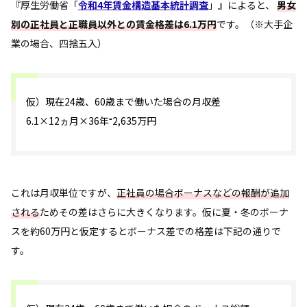
『厚生労働省「
令和4年賃金構造基本統計調査
」』によると、
男女
別の正社員と正職員以外との賃金格差は6.1万円
です。（※大手企
業の場合、四捨五入）
仮）現在24歳、60歳まで働いた場合の月収差
6.1×12ヵ月×36年⁼2,635万円
これは月収単位ですが、
正社員の場合ボーナスなどの報酬が追加
される
ためその差はさらに大きくなります。仮に夏・冬のボーナ
スを約60万円と仮定するとボーナス差での格差は下記の通りで
す。