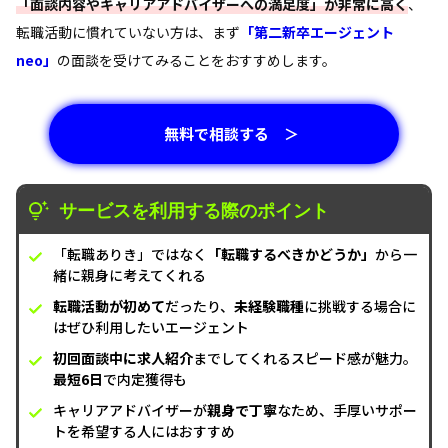
「面談内容やキャリアアドバイザーへの満足度」が非常に高く
、
転職活動に慣れていない方は、まず
「第二新卒エージェント
neo」
の面談を受けてみることをおすすめします。
無料で相談する ＞
サービスを利用する際のポイント
「転職ありき」ではなく
「転職するべきかどうか」
から一
緒に親身に考えてくれる
転職活動が初めて
だったり、
未経験職種
に挑戦する場合に
はぜひ利用したいエージェント
初回面談中に求人紹介
までしてくれるスピード感が魅力。
最短6日
で内定獲得も
キャリアアドバイザーが
親身で丁寧
なため、手厚いサポー
トを希望する人にはおすすめ