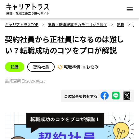
就職・転職に役立つ情報サイト
キャリアトラスTOP
就職・転職記事をカテゴリから探す
転職
契
契約社員から正社員になるのは難し
い？転職成功のコツをプロが解説
転職
契約社員
転職準備
お悩み
最終更新日:2026.06.23
この記事を共有する