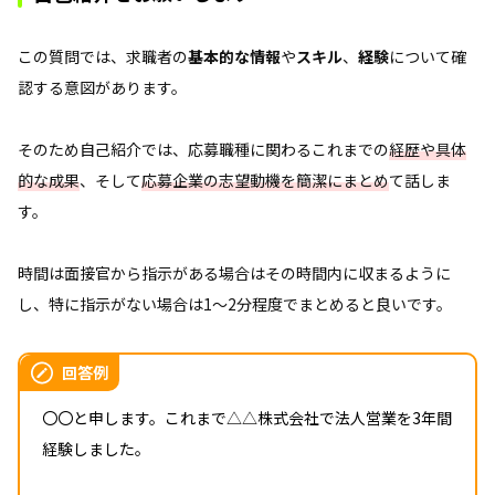
この質問では、求職者の
基本的な情報
や
スキル
、
経験
について確
認する意図があります。
そのため自己紹介では、応募職種に関わるこれまでの
経歴や具体
的な成果
、そして
応募企業の志望動機を簡潔にまとめ
て話しま
す。
時間は面接官から指示がある場合はその時間内に収まるように
し、特に指示がない場合は1～2分程度でまとめると良いです。
回答例
〇〇と申します。これまで△△株式会社で法人営業を3年間
経験しました。