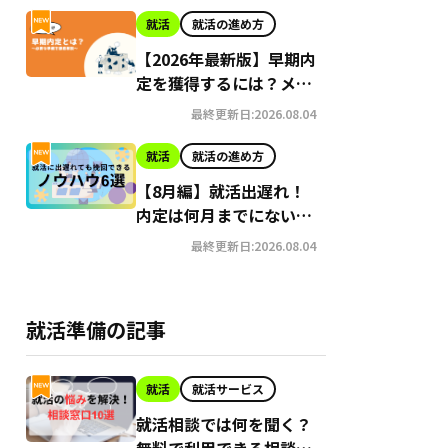
就活
就活の進め方
【2026年最新版】早期内
定を獲得するには？メリ
ット・デメリット、内定
最終更新日:2026.08.04
獲得に必要な準備を徹底
解説
就活
就活の進め方
【8月編】就活出遅れ！
内定は何月までにないと
やばい？今からでも挽回
最終更新日:2026.08.04
できるノウハウ6選紹介
26日時点）
プの求人あり
就活準備の記事
ど特別推薦枠多数
就活
就活サービス
就活相談では何を聞く？
無料で利用できる相談先