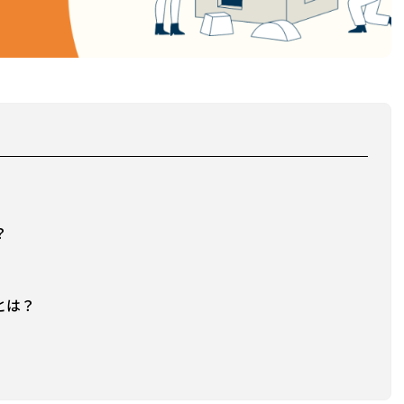
？
とは？