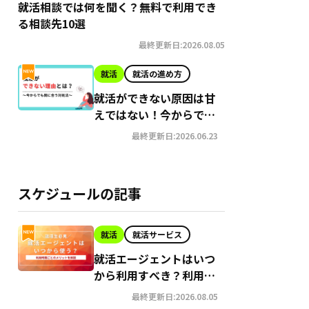
就活相談では何を聞く？無料で利用でき
る相談先10選
最終更新日:2026.08.05
就活
就活の進め方
就活ができない原因は甘
えではない！今からでも
間に合う就職への対処法
最終更新日:2026.06.23
スケジュールの記事
就活
就活サービス
就活エージェントはいつ
から利用すべき？利用時
期ごとのメリットを解説
最終更新日:2026.08.05