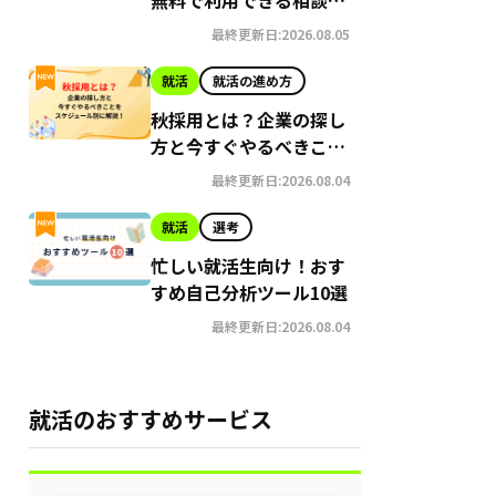
10選
最終更新日:2026.08.05
就活
就活の進め方
秋採用とは？企業の探し
方と今すぐやるべきこと
をスケジュール別に解
最終更新日:2026.08.04
説！
就活
選考
忙しい就活生向け！おす
すめ自己分析ツール10選
最終更新日:2026.08.04
就活のおすすめサービス