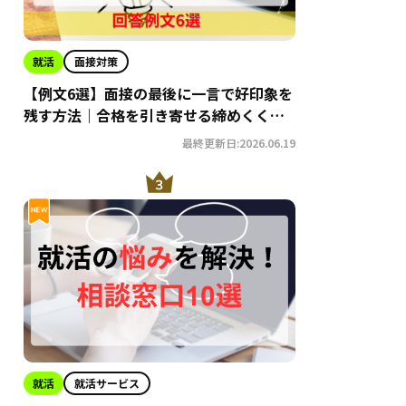
就活
面接対策
【例文6選】面接の最後に一言で好印象を
残す方法｜合格を引き寄せる締めくくり
術
最終更新日:2026.06.19
就活
就活サービス