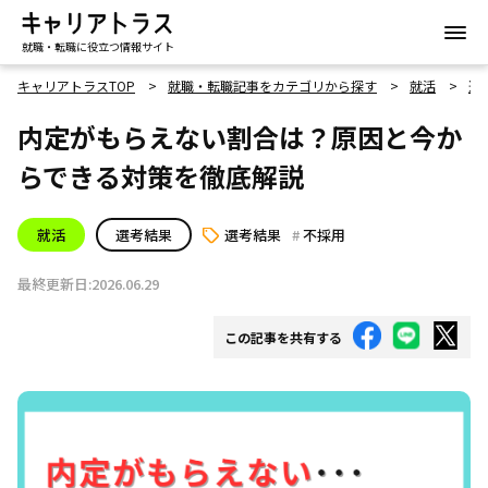
就職・転職に役立つ情報サイト
キャリアトラスTOP
就職・転職記事をカテゴリから探す
就活
選
内定がもらえない割合は？原因と今か
らできる対策を徹底解説
就活
選考結果
選考結果
不採用
最終更新日:2026.06.29
この記事を共有する