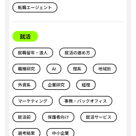
転職エージェント
就活
就職留年・浪人
就活の進め方
職種研究
AI
理系
地域別
外資系
企業研究
経理
マーケティング
事務・バックオフィス
就活前
保護者向け
就活サービス
選考結果
中小企業