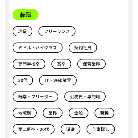
転職
理系
フリーランス
ミドル・ハイクラス
契約社員
専門学校卒
高卒
保育業界
30代
IT・Web業界
既卒・フリーター
公務員・専門職
地域別
業界
全般
職種
第二新卒・20代
派遣
仕事探し