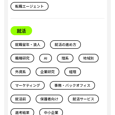
転職エージェント
就活
就職留年・浪人
就活の進め方
職種研究
AI
理系
地域別
外資系
企業研究
経理
マーケティング
事務・バックオフィス
就活前
保護者向け
就活サービス
選考結果
中小企業