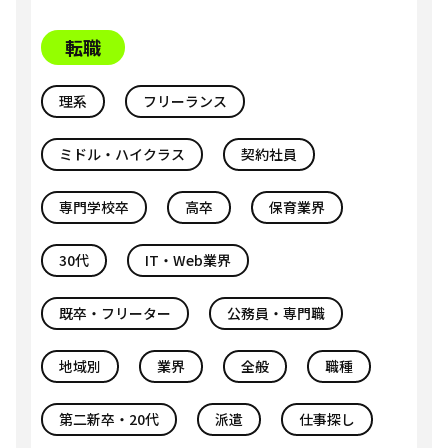
転職
理系
フリーランス
ミドル・ハイクラス
契約社員
専門学校卒
高卒
保育業界
30代
IT・Web業界
既卒・フリーター
公務員・専門職
地域別
業界
全般
職種
第二新卒・20代
派遣
仕事探し