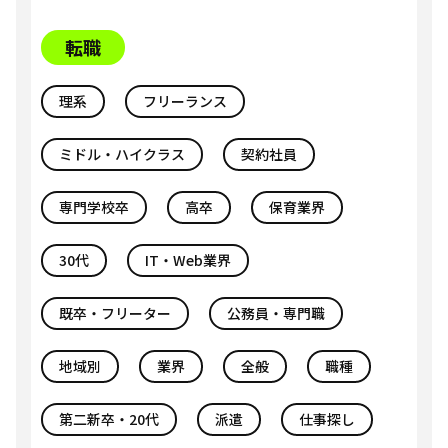
転職
理系
フリーランス
ミドル・ハイクラス
契約社員
専門学校卒
高卒
保育業界
30代
IT・Web業界
既卒・フリーター
公務員・専門職
地域別
業界
全般
職種
第二新卒・20代
派遣
仕事探し