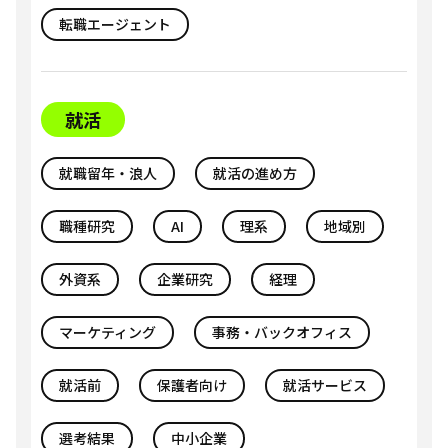
転職エージェント
就活
就職留年・浪人
就活の進め方
職種研究
AI
理系
地域別
外資系
企業研究
経理
マーケティング
事務・バックオフィス
就活前
保護者向け
就活サービス
選考結果
中小企業