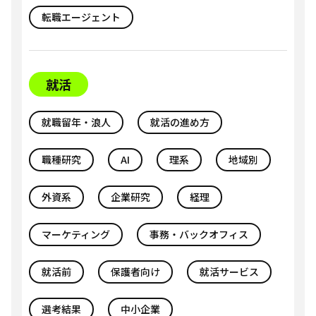
転職エージェント
就活
就職留年・浪人
就活の進め方
職種研究
AI
理系
地域別
外資系
企業研究
経理
マーケティング
事務・バックオフィス
就活前
保護者向け
就活サービス
選考結果
中小企業