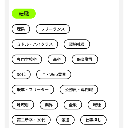
転職
理系
フリーランス
ミドル・ハイクラス
契約社員
専門学校卒
高卒
保育業界
30代
IT・Web業界
既卒・フリーター
公務員・専門職
地域別
業界
全般
職種
第二新卒・20代
派遣
仕事探し