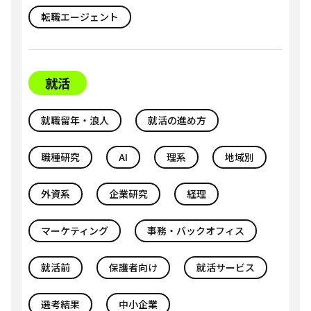
転職エージェント
就活
就職留年・浪人
就活の進め方
職種研究
AI
理系
地域別
外資系
企業研究
経理
マーケティング
事務・バックオフィス
就活前
保護者向け
就活サービス
選考結果
中小企業