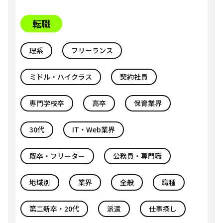
転職
理系
フリーランス
ミドル・ハイクラス
契約社員
専門学校卒
高卒
保育業界
30代
IT・Web業界
既卒・フリーター
公務員・専門職
地域別
業界
全般
職種
第二新卒・20代
派遣
仕事探し