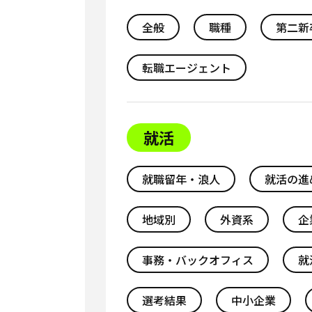
全般
職種
第二新
転職エージェント
就活
就職留年・浪人
就活の進
地域別
外資系
企
事務・バックオフィス
就
選考結果
中小企業