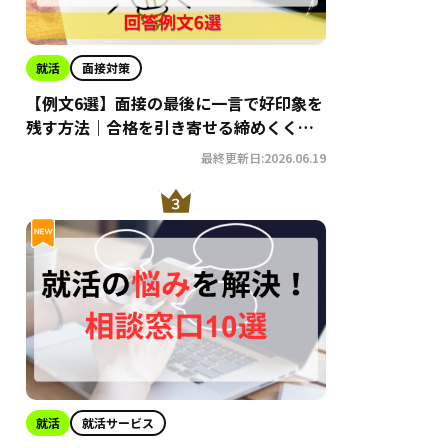
就活
面接対策
【例文6選】面接の最後に一言で好印象を
残す方法｜合格を引き寄せる締めくくり
術
最終更新日:2026.06.19
就活
就活サービス