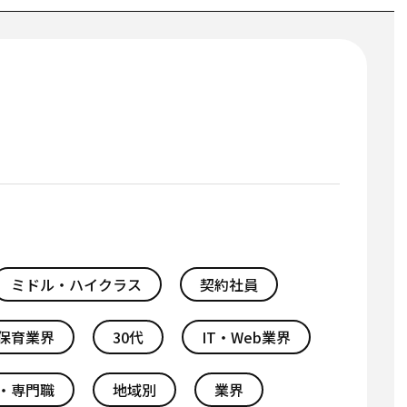
ミドル・ハイクラス
契約社員
保育業界
30代
IT・Web業界
・専門職
地域別
業界