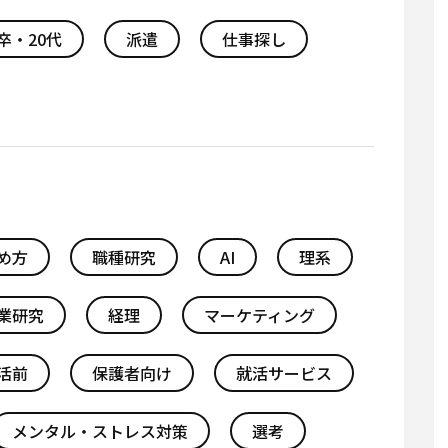
卒・20代
派遣
仕事探し
め方
職種研究
AI
理系
業研究
経理
マーケティング
活前
保護者向け
就活サービス
メンタル・ストレス対策
選考