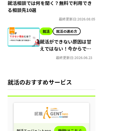
就活相談では何を聞く？無料で利用でき
る相談先10選
最終更新日:2026.08.05
就活
就活の進め方
就活ができない原因は甘
えではない！今からでも
間に合う就職への対処法
最終更新日:2026.06.23
就活のおすすめサービス
登録はこちら
就活エージェントneo