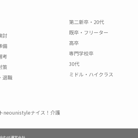
第二新卒・20代
既卒・フリーター
検討
高卒
準備
専門学校卒
選考
30代
対策
ミドル・ハイクラス
・退職
neo
unistyle
ナイス！介護
合わせ
運営会社