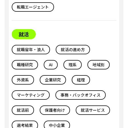
転職エージェント
就活
就職留年・浪人
就活の進め方
職種研究
AI
理系
地域別
外資系
企業研究
経理
マーケティング
事務・バックオフィス
就活前
保護者向け
就活サービス
選考結果
中小企業