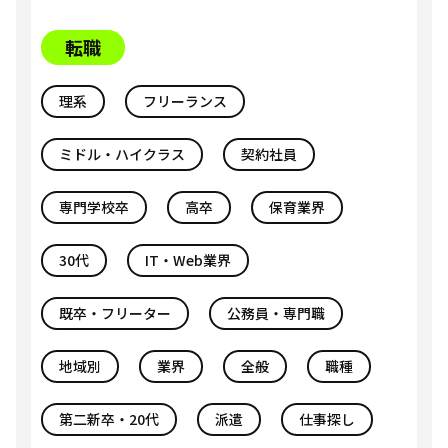
転職
理系
フリーランス
ミドル・ハイクラス
契約社員
専門学校卒
高卒
保育業界
30代
IT・Web業界
既卒・フリーター
公務員・専門職
地域別
業界
全般
職種
第二新卒・20代
派遣
仕事探し