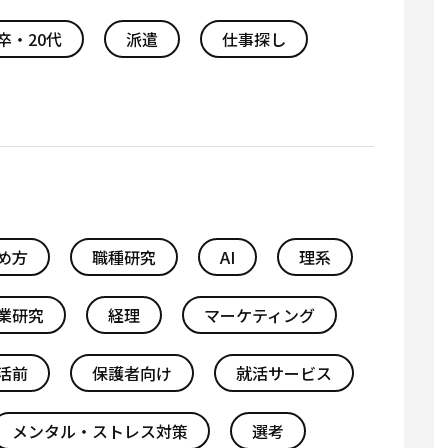
卒・20代
派遣
仕事探し
め方
職種研究
AI
理系
業研究
経理
マーケティング
活前
保護者向け
就活サービス
メンタル・ストレス対策
選考