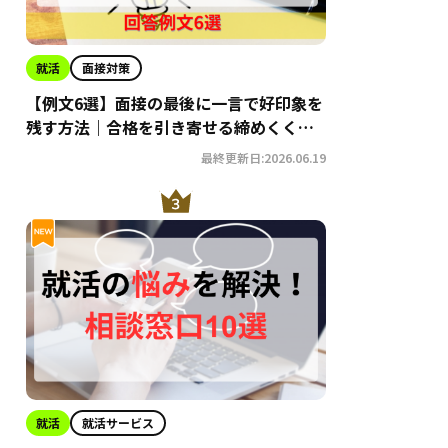
就活
面接対策
【例文6選】面接の最後に一言で好印象を
残す方法｜合格を引き寄せる締めくくり
術
最終更新日:2026.06.19
就活
就活サービス