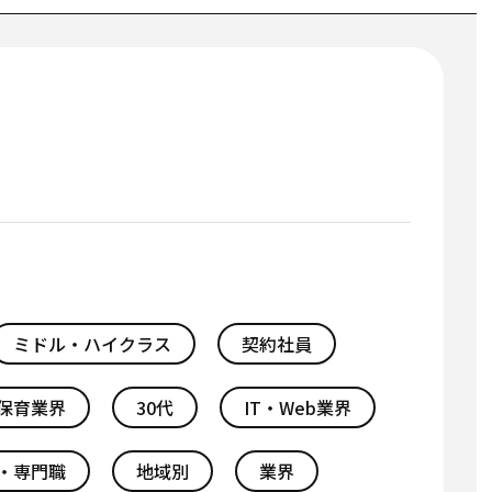
ミドル・ハイクラス
契約社員
保育業界
30代
IT・Web業界
・専門職
地域別
業界