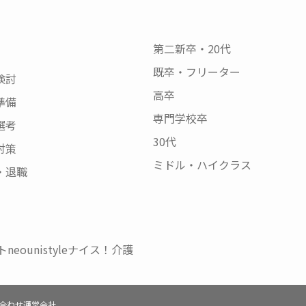
第二新卒・20代
既卒・フリーター
検討
高卒
準備
専門学校卒
選考
30代
対策
ミドル・ハイクラス
・退職
neo
unistyle
ナイス！介護
合わせ
運営会社