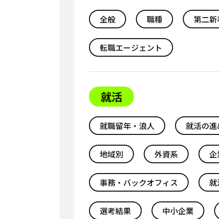
全般
職種
第二新
転職エージェント
就活
就職留年・浪人
就活の進
地域別
外資系
企
事務・バックオフィス
就
選考結果
中小企業