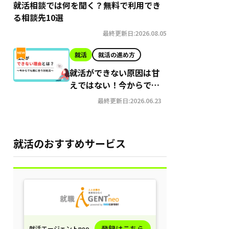
就活相談では何を聞く？無料で利用でき
る相談先10選
最終更新日:2026.08.05
就活
就活の進め方
就活ができない原因は甘
えではない！今からでも
間に合う就職への対処法
最終更新日:2026.06.23
就活のおすすめサービス
登録はこちら
就活エージェントneo