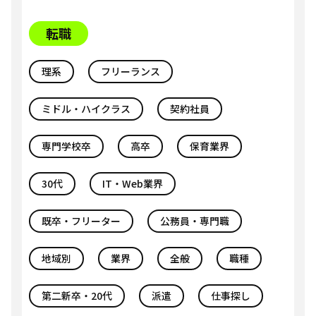
転職
理系
フリーランス
ミドル・ハイクラス
契約社員
専門学校卒
高卒
保育業界
30代
IT・Web業界
既卒・フリーター
公務員・専門職
地域別
業界
全般
職種
第二新卒・20代
派遣
仕事探し