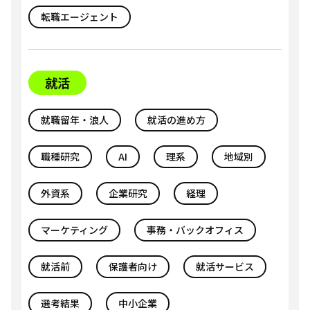
転職エージェント
就活
就職留年・浪人
就活の進め方
職種研究
AI
理系
地域別
外資系
企業研究
経理
マーケティング
事務・バックオフィス
就活前
保護者向け
就活サービス
選考結果
中小企業