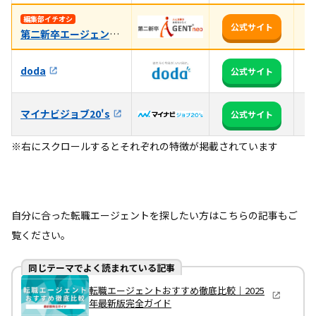
未
編集部イチオシ
公式サイト
第二新卒エージェントneo
用
3
doda
公式サイト
る
マイナビジョブ20's
全
公式サイト
※右にスクロールするとそれぞれの特徴が掲載されています
自分に合った転職エージェントを探したい方はこちらの記事もご
覧ください。
同じテーマでよく読まれている記事
転職エージェントおすすめ徹底比較｜2025
年最新版完全ガイド