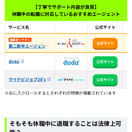
【丁寧でサポート内容が良質】
休職中の転職に対応しているおすすめエージェント
サービス名
公式サイト
お
編集部イチオシ
2
公式サイト
第二新卒エージェントneo
3
doda
公式サイト
る
マイナビジョブ20's
全
公式サイト
※右にスクロールするとそれぞれの特徴が掲載されています
そもそも休職中に退職することは法律上可