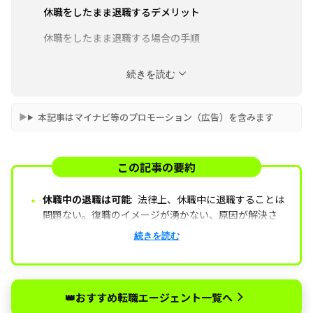
休職をしたまま退職するデメリット
休職をしたまま退職する場合の手順
休職中に転職活動を行う場合の注意点
続きを読む
今の仕事を退職して転職すべきかお悩みの方におす
すめの転職エージェント3選
本記事はマイナビ等のプロモーション（広告）を含みます
この記事の要約
・
休職中の退職は可能
:
法律上、休職中に退職することは
問題ない。復職のイメージが湧かない、原因が解決さ
れない、あるいは病状が回復しない場合は、無理せず
退職の手順
まずは上司へ意思を伝え、退職届などの書
続きを読む
退職を選択することも選択肢の一つ。
類を提出。郵送での対応も可能、ただし円満に終える
ためには会社の規定（退職の1ヶ月前など）を確認して
おくことが重要。
👑おすすめ転職エージェント一覧へ
退職後の手続き
健康保険の切り替えや、条件を満たせ