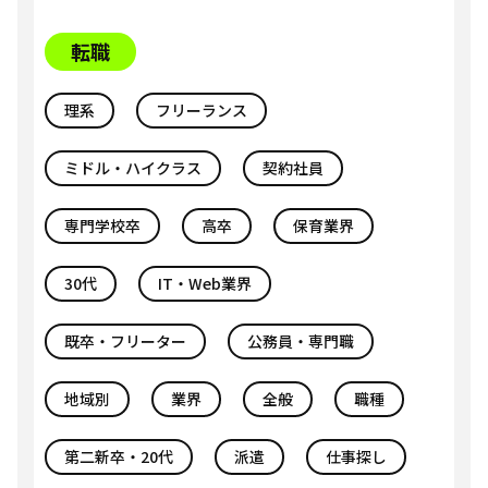
転職
理系
フリーランス
ミドル・ハイクラス
契約社員
専門学校卒
高卒
保育業界
30代
IT・Web業界
既卒・フリーター
公務員・専門職
地域別
業界
全般
職種
第二新卒・20代
派遣
仕事探し