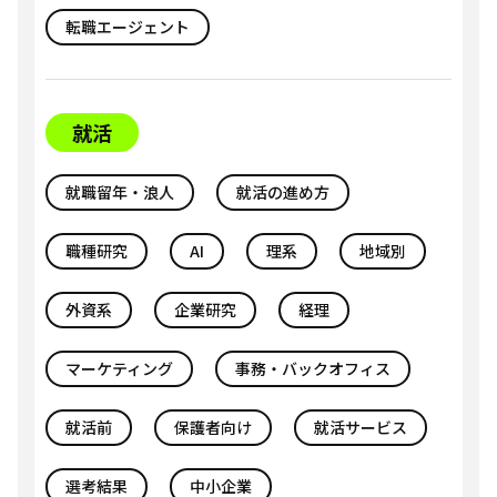
転職エージェント
就活
就職留年・浪人
就活の進め方
職種研究
AI
理系
地域別
外資系
企業研究
経理
マーケティング
事務・バックオフィス
就活前
保護者向け
就活サービス
選考結果
中小企業