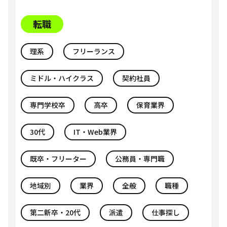
転職
理系
フリーランス
ミドル・ハイクラス
契約社員
専門学校卒
高卒
保育業界
30代
IT・Web業界
既卒・フリーター
公務員・専門職
地域別
業界
全般
職種
第二新卒・20代
派遣
仕事探し