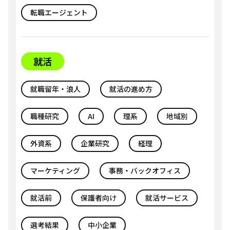
転職エージェント
就活
就職留年・浪人
就活の進め方
職種研究
AI
理系
地域別
外資系
企業研究
経理
マーケティング
事務・バックオフィス
就活前
保護者向け
就活サービス
選考結果
中小企業