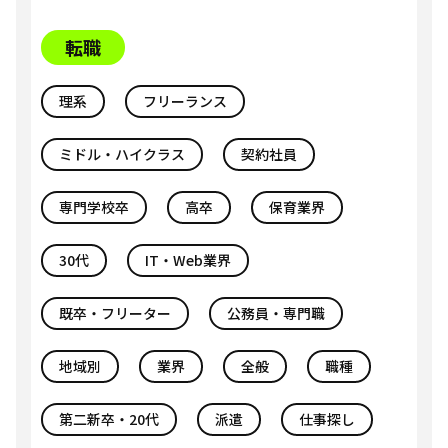
転職
理系
フリーランス
ミドル・ハイクラス
契約社員
専門学校卒
高卒
保育業界
30代
IT・Web業界
既卒・フリーター
公務員・専門職
地域別
業界
全般
職種
第二新卒・20代
派遣
仕事探し