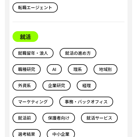
転職エージェント
就活
就職留年・浪人
就活の進め方
職種研究
AI
理系
地域別
外資系
企業研究
経理
マーケティング
事務・バックオフィス
就活前
保護者向け
就活サービス
選考結果
中小企業