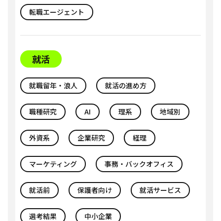
転職エージェント
就活
就職留年・浪人
就活の進め方
職種研究
AI
理系
地域別
外資系
企業研究
経理
マーケティング
事務・バックオフィス
就活前
保護者向け
就活サービス
選考結果
中小企業