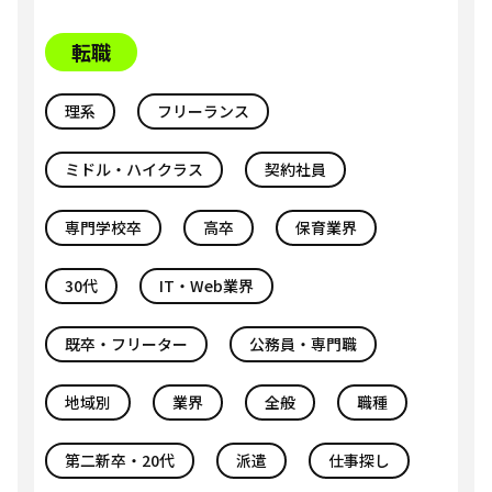
転職
理系
フリーランス
ミドル・ハイクラス
契約社員
専門学校卒
高卒
保育業界
30代
IT・Web業界
既卒・フリーター
公務員・専門職
地域別
業界
全般
職種
第二新卒・20代
派遣
仕事探し