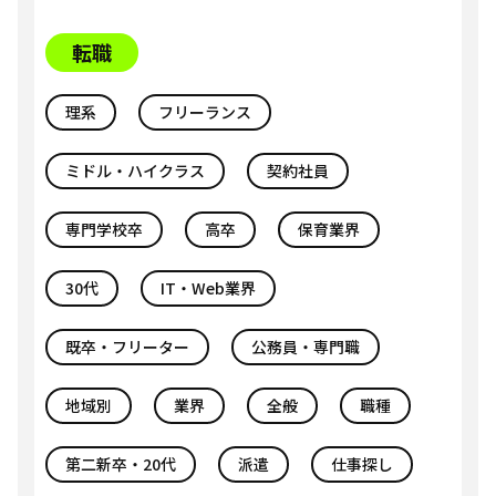
転職
理系
フリーランス
ミドル・ハイクラス
契約社員
専門学校卒
高卒
保育業界
30代
IT・Web業界
既卒・フリーター
公務員・専門職
地域別
業界
全般
職種
第二新卒・20代
派遣
仕事探し