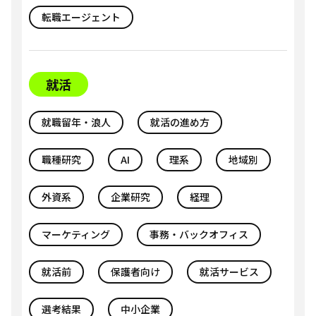
転職エージェント
就活
就職留年・浪人
就活の進め方
職種研究
AI
理系
地域別
外資系
企業研究
経理
マーケティング
事務・バックオフィス
就活前
保護者向け
就活サービス
選考結果
中小企業