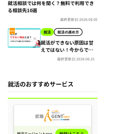
就活相談では何を聞く？無料で利用でき
る相談先10選
最終更新日:2026.08.05
就活
就活の進め方
就活ができない原因は甘
えではない！今からでも
間に合う就職への対処法
最終更新日:2026.06.23
就活のおすすめサービス
登録はこちら
就活エージェントneo