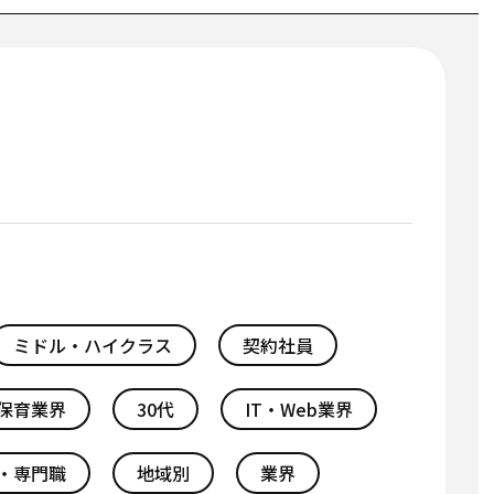
ミドル・ハイクラス
契約社員
保育業界
30代
IT・Web業界
・専門職
地域別
業界