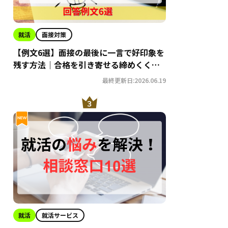
就活
面接対策
【例文6選】面接の最後に一言で好印象を
残す方法｜合格を引き寄せる締めくくり
術
最終更新日:2026.06.19
就活
就活サービス