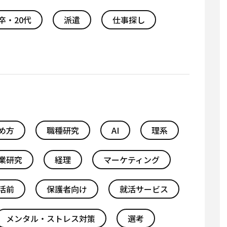
卒・20代
派遣
仕事探し
め方
職種研究
AI
理系
業研究
経理
マーケティング
活前
保護者向け
就活サービス
メンタル・ストレス対策
選考