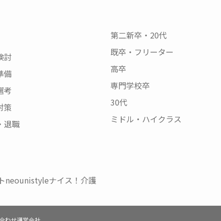
第二新卒・20代
既卒・フリーター
検討
高卒
準備
専門学校卒
選考
30代
対策
ミドル・ハイクラス
・退職
neo
unistyle
ナイス！介護
合わせ
運営会社