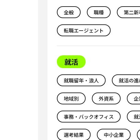
全般
職種
第二新
転職エージェント
就活
就職留年・浪人
就活の進
地域別
外資系
企
事務・バックオフィス
就
選考結果
中小企業