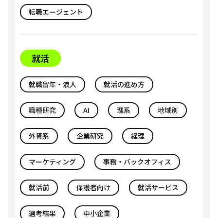
転職エージェント
就活
就職留年・浪人
就活の進め方
職種研究
AI
理系
地域別
外資系
企業研究
経理
マーケティング
事務・バックオフィス
就活前
保護者向け
就活サービス
選考結果
中小企業