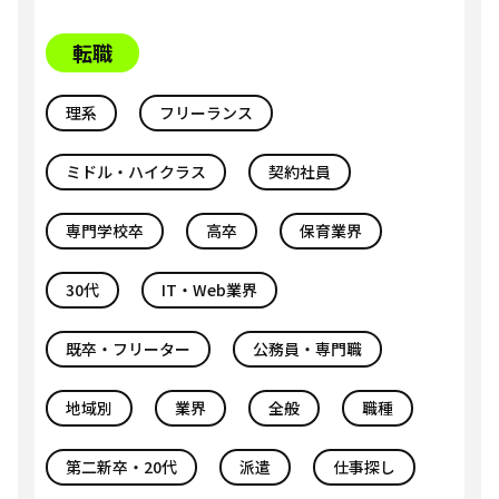
転職
理系
フリーランス
ミドル・ハイクラス
契約社員
専門学校卒
高卒
保育業界
30代
IT・Web業界
既卒・フリーター
公務員・専門職
地域別
業界
全般
職種
第二新卒・20代
派遣
仕事探し