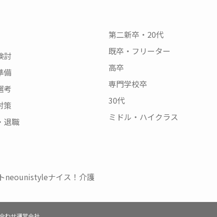
第二新卒・20代
既卒・フリーター
検討
高卒
準備
専門学校卒
選考
30代
対策
ミドル・ハイクラス
・退職
neo
unistyle
ナイス！介護
合わせ
運営会社