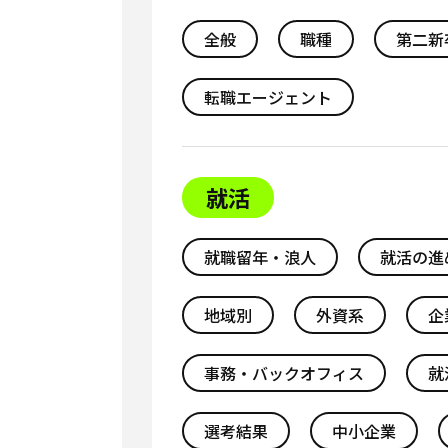
全般
職種
第二新
転職エージェント
就活
就職留年・浪人
就活の進
地域別
外資系
企
事務・バックオフィス
就
選考結果
中小企業