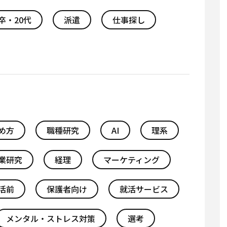
卒・20代
派遣
仕事探し
め方
職種研究
AI
理系
業研究
経理
マーケティング
活前
保護者向け
就活サービス
メンタル・ストレス対策
選考