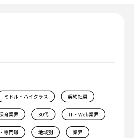
ミドル・ハイクラス
契約社員
保育業界
30代
IT・Web業界
・専門職
地域別
業界