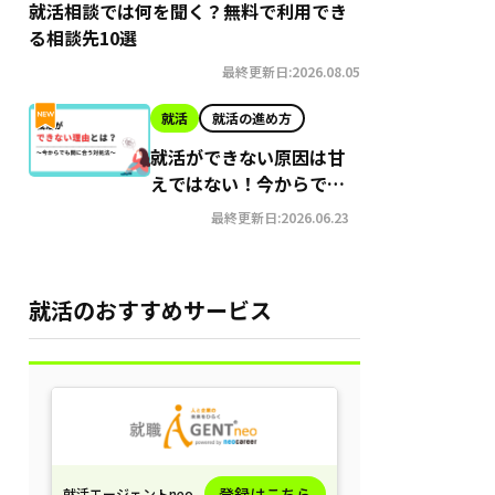
就活相談では何を聞く？無料で利用でき
る相談先10選
最終更新日:2026.08.05
就活
就活の進め方
就活ができない原因は甘
えではない！今からでも
間に合う就職への対処法
最終更新日:2026.06.23
就活のおすすめサービス
登録はこちら
就活エージェントneo