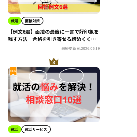
就活
面接対策
【例文6選】面接の最後に一言で好印象を
残す方法｜合格を引き寄せる締めくくり
術
最終更新日:2026.06.19
就活
就活サービス