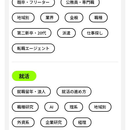
既卒・フリーター
公務員・専門職
地域別
業界
全般
職種
第二新卒・20代
派遣
仕事探し
転職エージェント
就活
就職留年・浪人
就活の進め方
職種研究
AI
理系
地域別
外資系
企業研究
経理