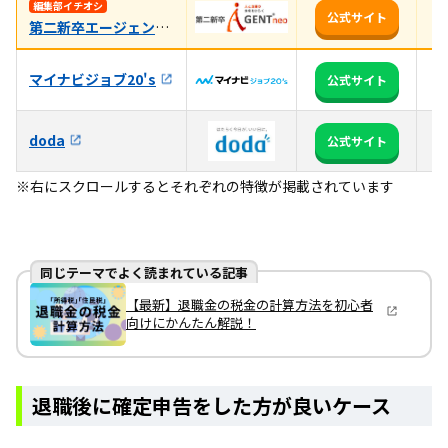
未
編集部イチオシ
公式サイト
第二新卒エージェントneo
年
マイナビジョブ20's
全
公式サイト
3
doda
公式サイト
か
※右にスクロールするとそれぞれの特徴が掲載されています
同じテーマでよく読まれている記事
【最新】退職金の税金の計算方法を初心者
向けにかんたん解説！
退職後に確定申告をした方が良いケース