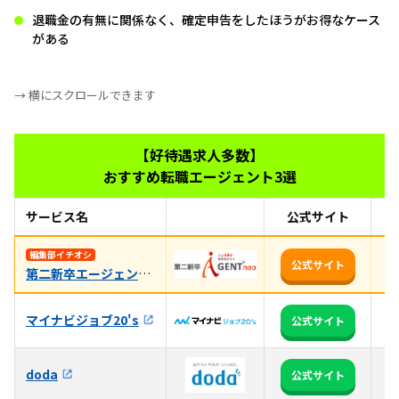
退職金の有無に関係なく、確定申告をしたほうがお得なケース
がある
→ 横にスクロールできます
【好待遇求人多数】
おすすめ転職エージェント3選
サービス名
公式サイト
お
未
編集部イチオシ
公式サイト
第二新卒エージェントneo
年
マイナビジョブ20's
全
公式サイト
3
doda
公式サイト
か