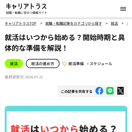
就職・転職に役立つ情報サイト
キャリアトラスTOP
就職・転職記事をカテゴリから探す
就活
就
就活はいつから始める？開始時期と具
体的な準備を解説！
就活
就活の進め方
就活準備
スケジュール
最終更新日:2026.07.21
この記事を共有する