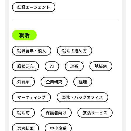
転職エージェント
就活
就職留年・浪人
就活の進め方
職種研究
AI
理系
地域別
外資系
企業研究
経理
マーケティング
事務・バックオフィス
就活前
保護者向け
就活サービス
選考結果
中小企業