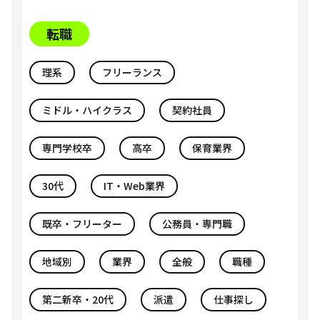
転職
理系
フリーランス
ミドル・ハイクラス
契約社員
専門学校卒
高卒
保育業界
30代
IT・Web業界
既卒・フリーター
公務員・専門職
地域別
業界
全般
職種
第二新卒・20代
派遣
仕事探し