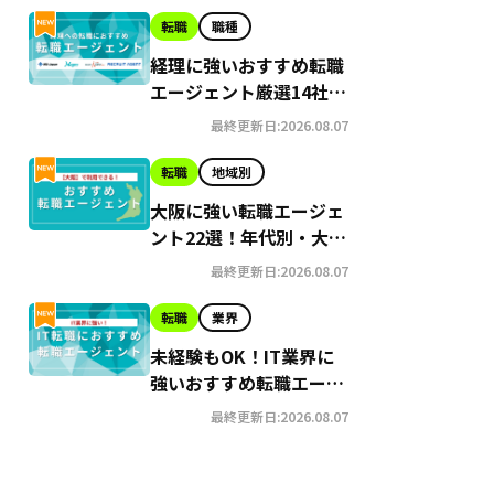
転職
職種
経理に強いおすすめ転職
エージェント厳選14社｜
未経験者向けのサービス
最終更新日:2026.08.07
も紹介
転職
地域別
大阪に強い転職エージェ
ント22選！年代別・大
手・地域密着型にわけて
最終更新日:2026.08.07
おすすめを紹介
力
転職
業界
未経験もOK！IT業界に
人
強いおすすめ転職エージ
ェント19社【2026年最
最終更新日:2026.08.07
含む）
新】