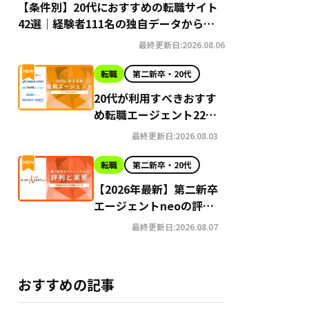
【条件別】20代におすすめの転職サイト
42選｜経験者111名の独自データから導
き出す選び方
最終更新日:2026.08.06
転職
第二新卒・20代
20代が利用すべきおすす
め転職エージェント22選
【2026年最新】
最終更新日:2026.08.03
転職
第二新卒・20代
【2026年最新】第二新卒
エージェントneoの評判
はやばい？Google口コ
最終更新日:2026.08.07
ミ高評価の真実と利用の
注意点を徹底解説
おすすめの記事