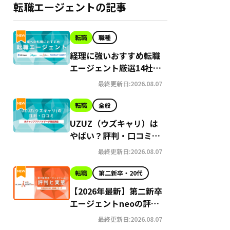
転職エージェントの記事
転職
職種
経理に強いおすすめ転職
エージェント厳選14社｜
未経験者向けのサービス
最終更新日:2026.08.07
も紹介
転職
全般
UZUZ（ウズキャリ）は
やばい？評判・口コミを
プロが徹底解説
最終更新日:2026.08.07
転職
第二新卒・20代
【2026年最新】第二新卒
エージェントneoの評判
はやばい？Google口コ
最終更新日:2026.08.07
ミ高評価の真実と利用の