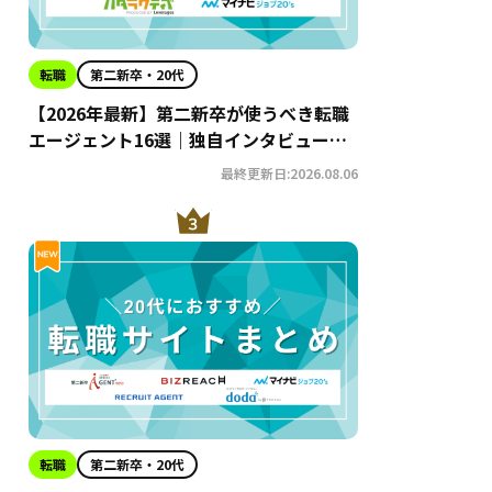
転職
第二新卒・20代
【2026年最新】第二新卒が使うべき転職
エージェント16選｜独自インタビューか
らわかるおすすめ理由・サービスの特徴
最終更新日:2026.08.06
を徹底解説！
転職
第二新卒・20代