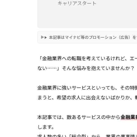
キャリアスタート
パソナキャリア
マイナビエージェント
本記事はマイナビ等のプロモーション（広告）を
JACリクルートメント
【特化型】金融業界に強い転職エージ
「金融業界への転職を考えているけれど、エ
アンテロープキャリアコンサルティ
ない……」そんな悩みを抱えていませんか？
コトラ
金融業界に強いサービスといっても、その特
マイナビ金融エージェント
まうと、希望の求人に出会えないばかりか、
年収アップしたい人向け
外資系企業に転職したい人向け
本記事では、数あるサービスの中から
金融業
金融コンサルを目指す人向け
します。
求人数の多い「総合型」から、業界の裏事情