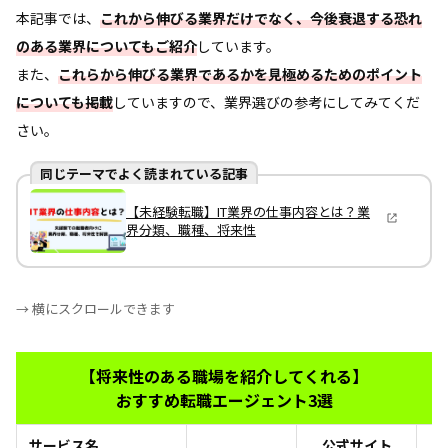
本記事では、
これから伸びる業界だけでなく、今後衰退する恐れ
のある業界についてもご紹介
しています。
また、
これらから伸びる業界であるかを見極めるためのポイント
についても掲載
していますので、業界選びの参考にしてみてくだ
さい。
同じテーマでよく読まれている記事
【未経験転職】IT業界の仕事内容とは？業
界分類、職種、将来性
→ 横にスクロールできます
【将来性のある職場を紹介してくれる】
おすすめ転職エージェント3選
サービス名
公式サイト
お