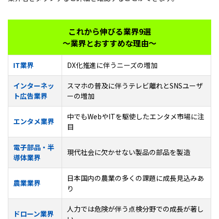
これから伸びる業界9選
～業界とおすすめな理由～
IT業界
DX化推進に伴うニーズの増加
インターネッ
スマホの普及に伴うテレビ離れとSNSユーザ
ト広告業界
ーの増加
中でもWebやITを駆使したエンタメ市場に注
エンタメ業界
目
電子部品・半
現代社会に欠かせない製品の部品を製造
導体業界
日本国内の農業の多くの課題に成長見込みあ
農業業界
り
人力では危険が伴う点検分野での成長が著し
ドローン業界
い