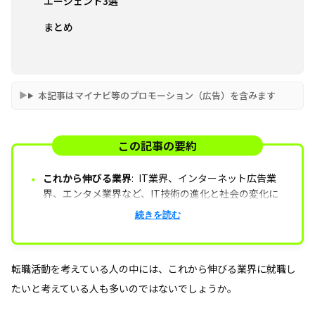
エージェント3選
まとめ
本記事はマイナビ等のプロモーション（広告）を含みます
この記事の要約
・
これから伸びる業界
:
IT業界、インターネット広告業
界、エンタメ業界など、IT技術の進化と社会の変化に
対応する分野が成長している業界です。
衰退する可能性のある業界
テレビ業界、金融業界、出
続きを読む
版業界などは、デジタル化やAIによる代替の影響を受
け、今後衰退する可能性があります。
転職活動を考えている人の中には、これから伸びる業界に就職し
業界の見極めポイント
成長する業界は、AIに代替され
たいと考えている人も多いのではないでしょうか。
にくいか、最新のITトレンドを採用しているか、市場
規模が拡大しているかといった点で判断が可能です。