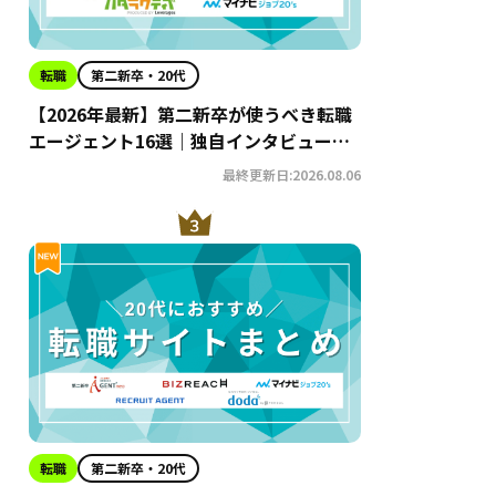
転職
第二新卒・20代
【2026年最新】第二新卒が使うべき転職
エージェント16選｜独自インタビューか
らわかるおすすめ理由・サービスの特徴
最終更新日:2026.08.06
を徹底解説！
転職
第二新卒・20代