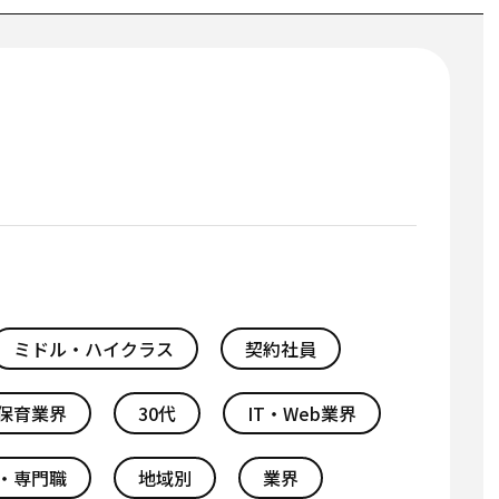
ミドル・ハイクラス
契約社員
保育業界
30代
IT・Web業界
・専門職
地域別
業界