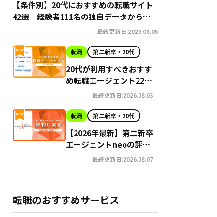
【条件別】20代におすすめの転職サイト
42選｜経験者111名の独自データから導
き出す選び方
最終更新日:2026.08.06
転職
第二新卒・20代
20代が利用すべきおすす
め転職エージェント22選
【2026年最新】
最終更新日:2026.08.03
転職
第二新卒・20代
【2026年最新】第二新卒
エージェントneoの評判
はやばい？Google口コ
最終更新日:2026.08.07
ミ高評価の真実と利用の
注意点を徹底解説
転職のおすすめサービス