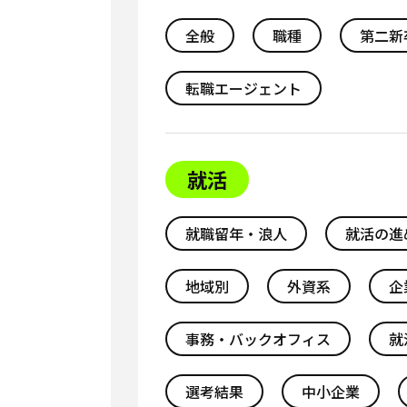
全般
職種
第二新
転職エージェント
就活
就職留年・浪人
就活の進
地域別
外資系
企
事務・バックオフィス
就
選考結果
中小企業