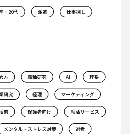
卒・20代
派遣
仕事探し
め方
職種研究
AI
理系
業研究
経理
マーケティング
活前
保護者向け
就活サービス
メンタル・ストレス対策
選考