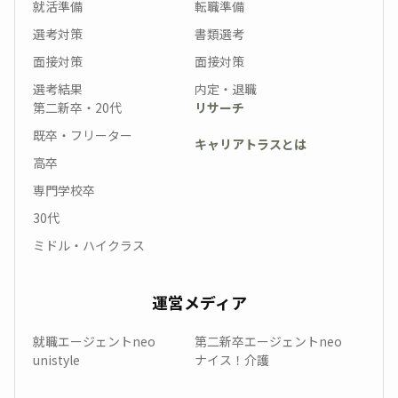
就活準備
転職準備
選考対策
書類選考
面接対策
面接対策
選考結果
内定・退職
第二新卒・20代
リサーチ
既卒・フリーター
キャリアトラスとは
高卒
専門学校卒
30代
ミドル・ハイクラス
運営メディア
就職エージェントneo
第二新卒エージェントneo
unistyle
ナイス！介護