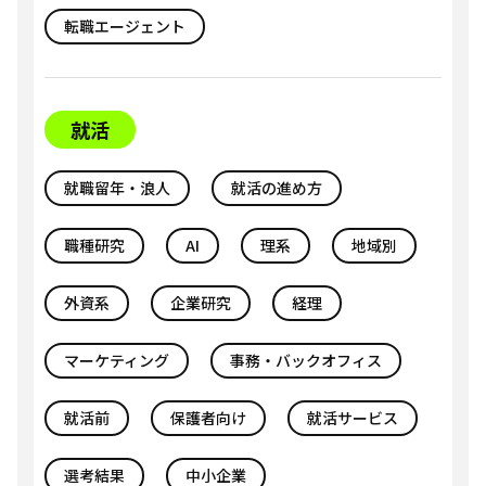
転職エージェント
就活
就職留年・浪人
就活の進め方
職種研究
AI
理系
地域別
外資系
企業研究
経理
マーケティング
事務・バックオフィス
就活前
保護者向け
就活サービス
選考結果
中小企業