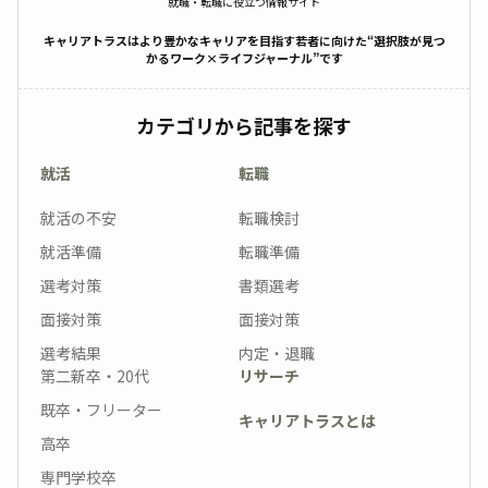
就職・転職に役立つ情報サイト
キャリアトラスはより豊かなキャリアを目指す若者に向けた“選択肢が見つ
かるワーク×ライフジャーナル”です
カテゴリから記事を探す
就活
転職
就活の不安
転職検討
就活準備
転職準備
選考対策
書類選考
面接対策
面接対策
選考結果
内定・退職
第二新卒・20代
リサーチ
既卒・フリーター
キャリアトラスとは
高卒
専門学校卒