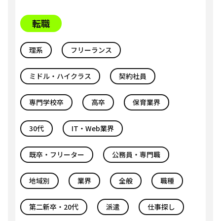
転職
理系
フリーランス
ミドル・ハイクラス
契約社員
専門学校卒
高卒
保育業界
30代
IT・Web業界
既卒・フリーター
公務員・専門職
地域別
業界
全般
職種
第二新卒・20代
派遣
仕事探し