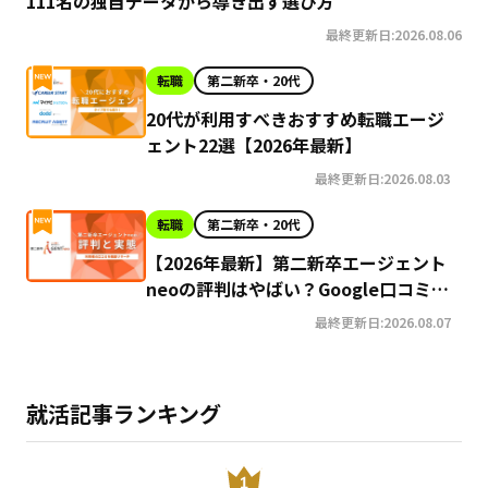
111名の独自データから導き出す選び方
最終更新日:2026.08.06
転職
第二新卒・20代
20代が利用すべきおすすめ転職エージ
ェント22選【2026年最新】
最終更新日:2026.08.03
転職
第二新卒・20代
【2026年最新】第二新卒エージェント
neoの評判はやばい？Google口コミ高
評価の真実と利用の注意点を徹底解説
最終更新日:2026.08.07
就活記事ランキング