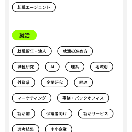
転職エージェント
就活
就職留年・浪人
就活の進め方
職種研究
AI
理系
地域別
外資系
企業研究
経理
マーケティング
事務・バックオフィス
就活前
保護者向け
就活サービス
選考結果
中小企業