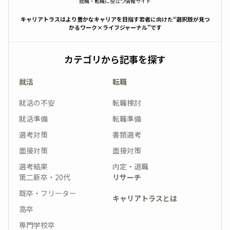
就職・転職に役立つ情報サイト
キャリアトラスはより豊かなキャリアを目指す若者に向けた“選択肢が見つ
かるワーク×ライフジャーナル”です
カテゴリから記事を探す
就活
転職
就活の不安
転職検討
就活準備
転職準備
選考対策
書類選考
面接対策
面接対策
選考結果
内定・退職
第二新卒・20代
リサーチ
既卒・フリーター
キャリアトラスとは
高卒
専門学校卒