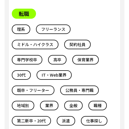
転職
理系
フリーランス
ミドル・ハイクラス
契約社員
専門学校卒
高卒
保育業界
30代
IT・Web業界
既卒・フリーター
公務員・専門職
地域別
業界
全般
職種
第二新卒・20代
派遣
仕事探し