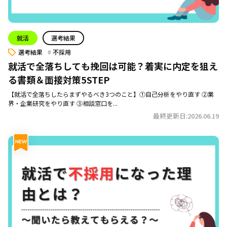
就活
選考結果
選考結果
不採用
就活で全落ちしても挽回は可能？着実に内定を狙え
る書類＆面接対策5STEP
【就活で全落ちしたらまずやるべき3つのこと】①自己分析をやり直す ②業
界・企業研究をやり直す ③相談窓口を...
最終更新日:2026.06.19