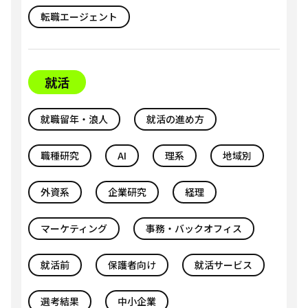
転職エージェント
就活
就職留年・浪人
就活の進め方
職種研究
AI
理系
地域別
外資系
企業研究
経理
マーケティング
事務・バックオフィス
就活前
保護者向け
就活サービス
選考結果
中小企業