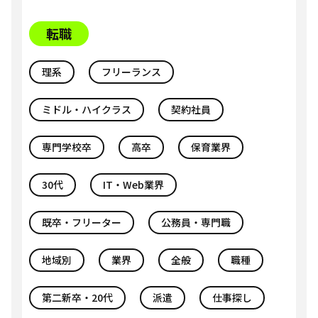
転職
理系
フリーランス
ミドル・ハイクラス
契約社員
専門学校卒
高卒
保育業界
30代
IT・Web業界
既卒・フリーター
公務員・専門職
地域別
業界
全般
職種
第二新卒・20代
派遣
仕事探し