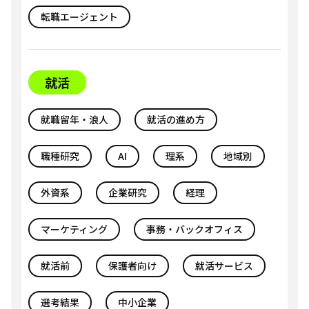
転職エージェント
就活
就職留年・浪人
就活の進め方
職種研究
AI
理系
地域別
外資系
企業研究
経理
マーケティング
事務・バックオフィス
就活前
保護者向け
就活サービス
選考結果
中小企業