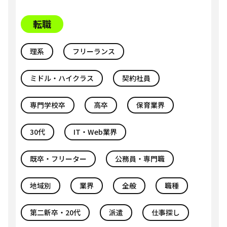
転職
理系
フリーランス
ミドル・ハイクラス
契約社員
専門学校卒
高卒
保育業界
30代
IT・Web業界
既卒・フリーター
公務員・専門職
地域別
業界
全般
職種
第二新卒・20代
派遣
仕事探し