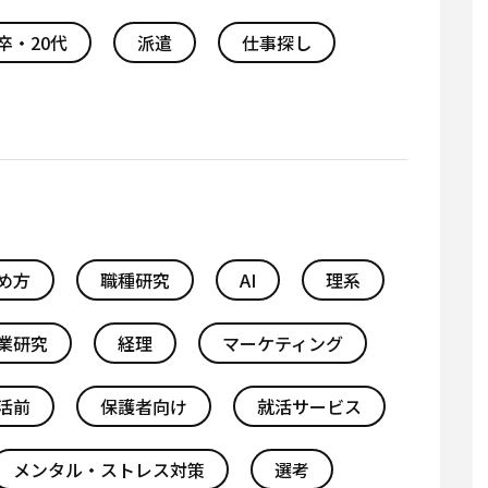
卒・20代
派遣
仕事探し
め方
職種研究
AI
理系
業研究
経理
マーケティング
活前
保護者向け
就活サービス
メンタル・ストレス対策
選考