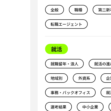
全般
職種
第二新
転職エージェント
就活
就職留年・浪人
就活の進
地域別
外資系
企
事務・バックオフィス
就
選考結果
中小企業