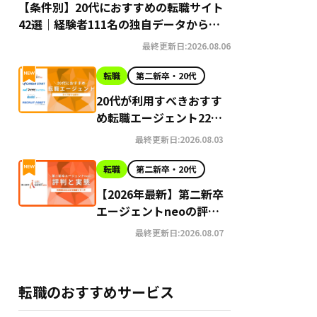
【条件別】20代におすすめの転職サイト
42選｜経験者111名の独自データから導
き出す選び方
最終更新日:2026.08.06
転職
第二新卒・20代
20代が利用すべきおすす
め転職エージェント22選
【2026年最新】
最終更新日:2026.08.03
転職
第二新卒・20代
【2026年最新】第二新卒
エージェントneoの評判
はやばい？Google口コ
最終更新日:2026.08.07
ミ高評価の真実と利用の
注意点を徹底解説
転職のおすすめサービス