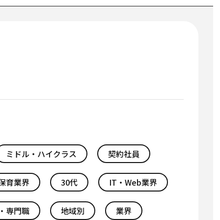
ミドル・ハイクラス
契約社員
保育業界
30代
IT・Web業界
・専門職
地域別
業界