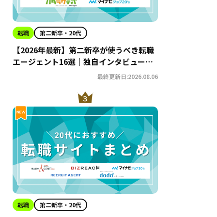
転職
第二新卒・20代
【2026年最新】第二新卒が使うべき転職
エージェント16選｜独自インタビューか
らわかるおすすめ理由・サービスの特徴
最終更新日:2026.08.06
を徹底解説！
転職
第二新卒・20代